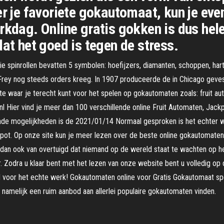
er je favoriete gokautomaat, kun je ev
rkdag. Online gratis gokken is dus hele
dat het goed is tegen de stress.
e spinrollen bevatten 5 symbolen: hoefijzers, diamanten, schoppen, ha
Frey nog steeds orders kreeg. In 1907 produceerde de in Chicago geves
te waar je terecht kunt voor het spelen op gokautomaten zoals: fruit a
l Hier vind je meer dan 100 verschillende online Fruit Automaten, Jac
lende mogelijkheden is de 2021/01/14 Normaal gesproken is het echter we
pot. Op onze site kun je meer lezen over de beste online gokautomaten
r dan ook van overtuigd dat niemand op de wereld staat te wachten op he
 Zodra u klaar bent met het lezen van onze website bent u volledig op 
 voor het echte werk! Gokautomaten online voor Gratis Gokautomaat spe
amelijk een ruim aanbod aan allerlei populaire gokautomaten vinden.