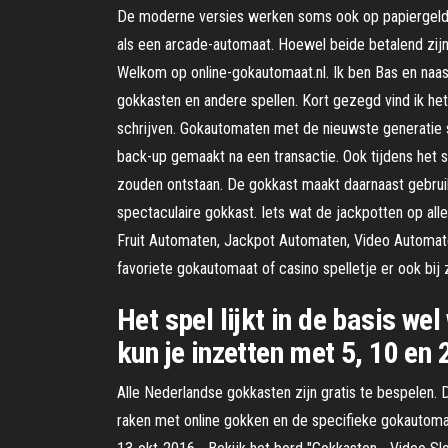
De moderne versies werken soms ook op papiergeld. D
als een arcade-automaat. Hoewel beide betalend zijn,
Welkom op online-gokautomaat.nl. Ik ben Bas en naast
gokkasten en andere spellen. Kort gezegd vind ik het
schrijven. Gokautomaten met de nieuwste generatie s
back-up gemaakt na een transactie. Ook tijdens het 
zouden ontstaan. De gokkast maakt daarnaast gebrui
spectaculaire gokkast. Iets wat de jackpotten op al
Fruit Automaten, Jackpot Automaten, Video Automaten
favoriete gokautomaat of casino spelletje er ook bij z
Het spel lijkt in de basis we
kun je inzetten met 5, 10 en
Alle Nederlandse gokkasten zijn gratis te bespelen. 
raken met online gokken en de specifieke gokautomaat