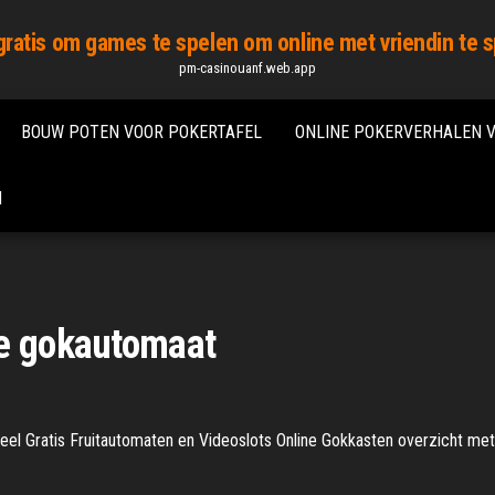
gratis om games te spelen om online met vriendin te 
pm-casinouanf.web.app
BOUW POTEN VOOR POKERTAFEL
ONLINE POKERVERHALEN 
N
de gokautomaat
peel Gratis Fruitautomaten en Videoslots Online Gokkasten overzicht m