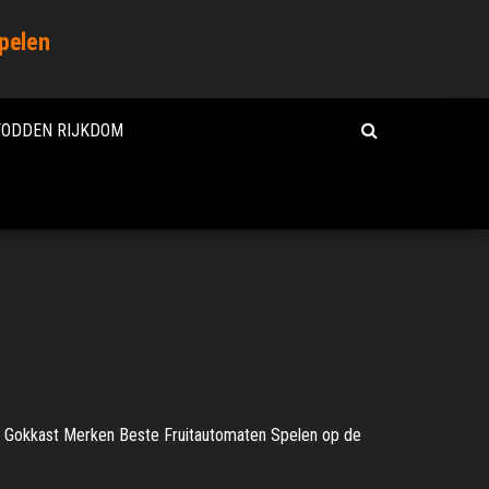
spelen
VODDEN RIJKDOM
et Gokkast Merken Beste Fruitautomaten Spelen op de