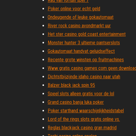
Rad van fortuin spel 7
Poker online voor echt geld
Ondeugende of leuke gokautomaat
River rock casino avondmarkt uur
Het ster casino gold coast entertainment
Monster hunter 3 ultieme pantserslots
Gokautomaat handvat geluidseffect
Recente grote winsten op fruitmachines
Www gratis casino games com geen downloa
Dichtstbijzijnde idaho casino naar utah
Balzer black jack spin 95
Speel slots alleen gratis voor de lol
Grand casino banja luka poker
Poker starthand waarschijnlijkheidstabel
Lord of the rings slots gratis online vs.
Reglas blackjack casino gran madrid