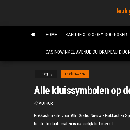
Skip
leuk 
to
the
content
HOME
SAN DIEGO SCOOBY DOO POKER
CASINOWINKEL AVENUE DU DRAPEAU DIJO
Category
Ercolani47526
Alle kluissymbolen op 
By
AUTHOR
Gokkasten.site voor Alle Gratis Nieuwe Gokkasten S
beste fruitautomaten is natuurlijk het meest